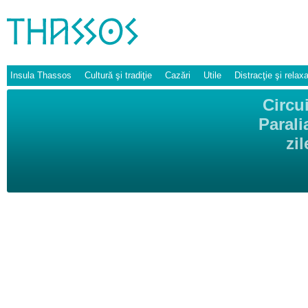
Insula Thassos
Cultură şi tradiţie
Cazări
Utile
Distracţie şi relax
Circu
Parali
zi