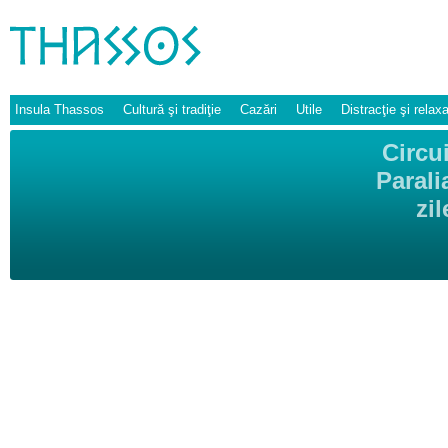
Insula Thassos
Cultură şi tradiţie
Cazări
Utile
Distracţie şi relax
Circu
Parali
zi