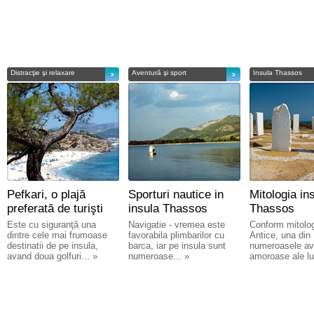
Distracţie şi relaxare
Aventură şi sport
Insula Thassos
Pefkari, o plajă
Sporturi nautice in
Mitologia ins
preferată de turişti
insula Thassos
Thassos
Este cu siguranţă una
Navigatie - vremea este
Conform mitolog
dintre cele mai frumoase
favorabila plimbarilor cu
Antice, una din
destinatii de pe insula,
barca, iar pe insula sunt
numeroasele av
avand doua golfuri... »
numeroase... »
amoroase ale lu