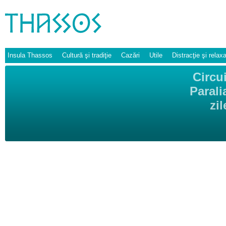
Insula Thassos
Cultură şi tradiţie
Cazări
Utile
Distracţie şi relax
Circu
Parali
zi