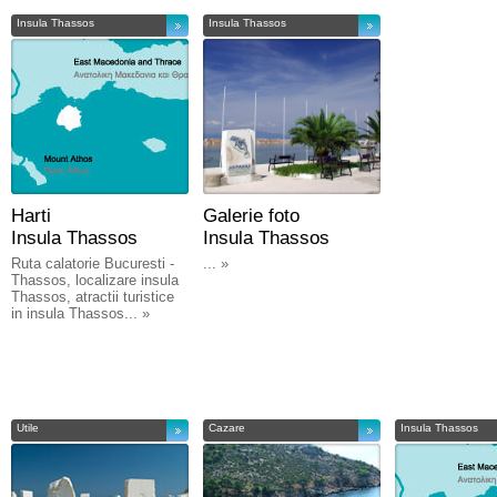
Insula Thassos
Insula Thassos
Harti
Galerie foto
Insula Thassos
Insula Thassos
Ruta calatorie Bucuresti -
... »
Thassos, localizare insula
Thassos, atractii turistice
in insula Thassos... »
Utile
Cazare
Insula Thassos