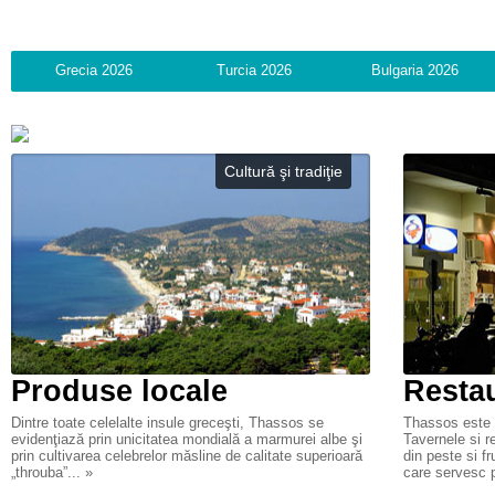
Grecia 2026
Turcia 2026
Bulgaria 2026
Cultură şi tradiţie
Produse locale
Restau
Dintre toate celelalte insule greceşti, Thassos se
Thassos este 
evidenţiază prin unicitatea mondială a marmurei albe şi
Tavernele si r
prin cultivarea celebrelor măsline de calitate superioară
din peste si f
„throuba”... »
care servesc p