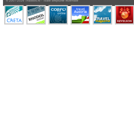
© 2007-2026 Thassos.ro - Toate drepturile rezervate